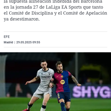
la supuesta alineación indebida del Barcelona
La rosa de los vientos
Caso
Extremadura
Virales
en la jornada 27 de LaLiga EA Sports que tanto
el Comité de Disciplina y el Comité de Apelación
Gente viajera
Retornados
Galicia
Televisión
ya desestimaron.
Como el perro y el gat
Equipo de investigaci
La Rioja
Elecciones
Operación Viuda Negr
Navarra
EFE
País Vasco
Madrid
|
29.05.2025 09:55