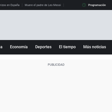
erizos en España
Muere el padre de Leo Messi
La diferencia entre observar el eclip
Programación
ña
Economía
Deportes
El tiempo
Más noticias
Fútbol
Sociedad
Baloncesto
Mundo
Tenis
Salud
Motor
Cultura
Ciencia y Tecnología
adrid
Gastronomía
nciana
Medio ambiente