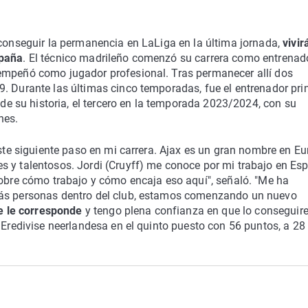
 conseguir la permanencia en LaLiga en la última jornada,
vivir
spaña
. El técnico madrileño comenzó su carrera como entrenad
sempeñó como jugador profesional. Tras permanecer allí dos
. Durante las últimas cinco temporadas, fue el entrenador pri
o de su historia, el tercero en la temporada 2023/2024, con su
nes.
este siguiente paso en mi carrera. Ajax es un gran nombre en Eu
s y talentosos. Jordi (Cruyff) me conoce por mi trabajo en Es
sobre cómo trabajo y cómo encaja eso aquí", señaló. "Me ha
más personas dentro del club, estamos comenzando un nuevo
ue le corresponde
y tengo plena confianza en que lo conseguir
 Eredivise neerlandesa en el quinto puesto con 56 puntos, a 28 