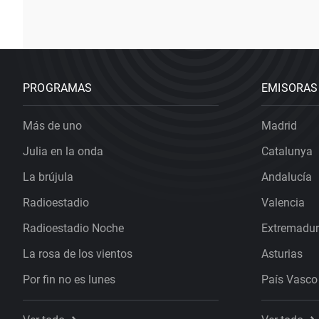
PROGRAMAS
EMISORAS
Más de uno
Madrid
Julia en la onda
Catalunya
La brújula
Andalucía
Radioestadio
Valencia
Radioestadio Noche
Extremadu
La rosa de los vientos
Asturias
Por fin no es lunes
País Vasco