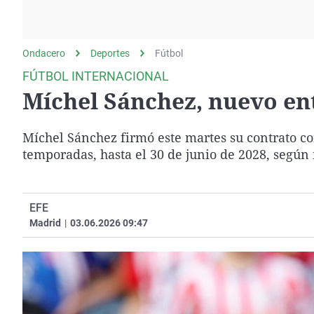
La rosa de los vientos
Caso
Extremadura
Gente viajera
Retornados
Galicia
Ondacero
Deportes
Como el perro y el
Fútbol
Equipo de investigación
La Rioja
gato
FÚTBOL INTERNACIONAL
Operación Viuda
Navarra
Míchel Sánchez, nuevo en
Negra
País Vasco
Míchel Sánchez firmó este martes su contrato c
temporadas, hasta el 30 de junio de 2028, según
EFE
Madrid
|
03.06.2026 09:47