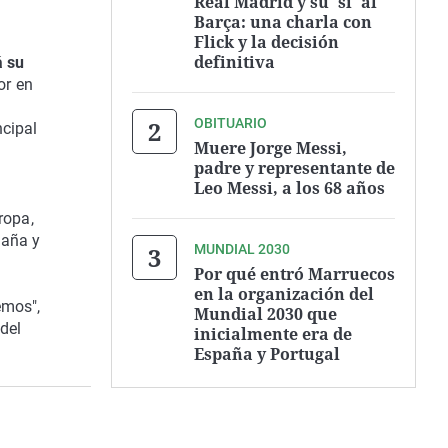
Real Madrid y su 'sí' al
Barça: una charla con
Flick y la decisión
definitiva
á su
or en
OBITUARIO
ncipal
Muere Jorge Messi,
padre y representante de
Leo Messi, a los 68 años
ropa,
paña y
MUNDIAL 2030
Por qué entró Marruecos
en la organización del
emos",
Mundial 2030 que
del
inicialmente era de
España y Portugal