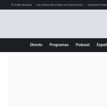
El Orden Mundial
Las claves del eclipse con Sara García
Controles front
Directo
Programas
Podcast
Espa
Más de uno
Los Perseguidos
Andalucía
Por fin
Malas decisiones
Aragón
Julia en la onda
Expedientes del más allá
Baleares
La brújula
El viaje del Guernica
Cantabria
Radioestadio
Invisibles
Cataluña
Radioestadio noche
Prohibido morirse
Comunidad de M
El colegio invisible
Esto no ha pasado
Comunitat Vale