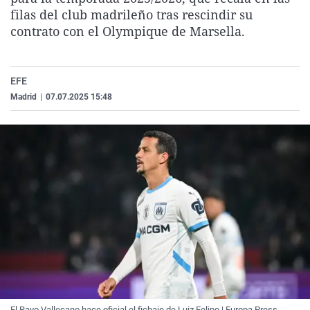
La rosa de los vientos
Caso
Extremadura
Virales
filas del club madrileño tras rescindir su
contrato con el Olympique de Marsella.
Gente viajera
Retornados
Galicia
Televisión
Como el perro y el gat
Equipo de investigaci
La Rioja
Elecciones
EFE
Operación Viuda Negr
Navarra
Madrid
|
07.07.2025 15:48
País Vasco
El Rayo Vallecano hace oficial el fichaje de Luiz Felipe | Europa Press