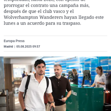
La rosa de los vientos
Caso
Extremadura
Virales
prorrogar el contrato una campaña más,
después de que el club vasco y el
Gente viajera
Retornados
Galicia
Televisión
Wolverhampton Wanderers hayan llegado este
Como el perro y el gat
Equipo de investigaci
La Rioja
Elecciones
lunes a un acuerdo para su traspaso.
Operación Viuda Negr
Navarra
País Vasco
Europa Press
Madrid
|
05.08.2025 09:57