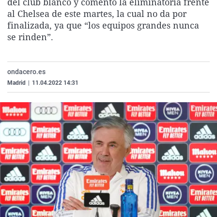
del club blanco y comentó la eliminatoria frente
La rosa de los vientos
Caso
Extremadura
Virales
al Chelsea de este martes, la cual no da por
finalizada, ya que “los equipos grandes nunca
Gente viajera
Retornados
Galicia
Televisión
se rinden”.
Como el perro y el gat
Equipo de investigaci
La Rioja
Elecciones
Operación Viuda Negr
Navarra
ondacero.es
País Vasco
Madrid
|
11.04.2022 14:31