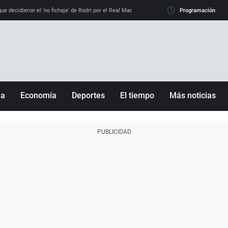
e decidieron el 'no fichaje' de Rodri por el Real Madrid y su 'sí' al Barça
Programación
La llamada de
ña
Economía
Deportes
El tiempo
Más noticias
Fútbol
Sociedad
Baloncesto
Mundo
Tenis
Salud
Motor
Cultura
Ciencia y Tecnología
adrid
Gastronomía
nciana
Medio ambiente