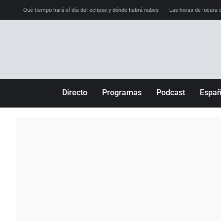
Qué tiempo hará el día del eclipse y dónde habrá nubes
Las horas de locura qu
Directo
Programas
Podcast
Espa
Más de uno
Los Perseguidos
Andalucía
Por fin
Malas decisiones
Aragón
Julia en la onda
Expedientes del más allá
Baleares
La brújula
El viaje del Guernica
Cantabria
Radioestadio
Invisibles
Cataluña
Radioestadio noche
Prohibido morirse
Comunidad de M
El colegio invisible
Esto no ha pasado
Comunitat Vale