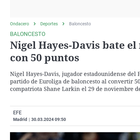
La rosa de los vientos
Caso
Extremadura
Gente viajera
Retornados
Galicia
Ondacero
Deportes
Como el perro y el
Baloncesto
Equipo de investigación
La Rioja
gato
BALONCESTO
Operación Viuda
Navarra
Nigel Hayes-Davis bate el
Negra
País Vasco
con 50 puntos
Nigel Hayes-Davis, jugador estadounidense del F
partido de Euroliga de baloncesto al convertir 5
compatriota Shane Larkin el 29 de noviembre d
EFE
Madrid
|
30.03.2024 09:50