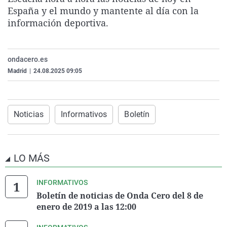
La rosa de los vientos
Caso
Extremadura
Virales
España y el mundo y mantente al día con la
información deportiva.
Gente viajera
Retornados
Galicia
Televisión
Como el perro y el gat
Equipo de investigaci
La Rioja
Elecciones
ondacero.es
Operación Viuda Negr
Navarra
Madrid
|
24.08.2025 09:05
País Vasco
Noticias
Informativos
Boletín
LO MÁS
INFORMATIVOS
Boletín de noticias de Onda Cero del 8 de
enero de 2019 a las 12:00