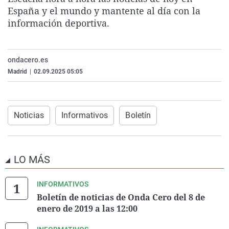
La rosa de los vientos
Caso
Extremadura
Virales
España y el mundo y mantente al día con la
información deportiva.
Gente viajera
Retornados
Galicia
Televisión
Como el perro y el gat
Equipo de investigaci
La Rioja
Elecciones
ondacero.es
Operación Viuda Negr
Navarra
Madrid
|
02.09.2025 05:05
País Vasco
Noticias
Informativos
Boletín
LO MÁS
INFORMATIVOS
Boletín de noticias de Onda Cero del 8 de
enero de 2019 a las 12:00