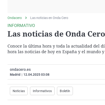
La rosa de los vientos
Caso
Extremadura
Gente viajera
Retornados
Galicia
Ondacero
Las noticias en Onda Cero
Como el perro y el
Equipo de investigación
La Rioja
gato
INFORMATIVO
Operación Viuda
Navarra
Las noticias de Onda Cero 
Negra
País Vasco
Conoce la última hora y toda la actualidad del d
hora las noticias de hoy en España y el mundo y
ondacero.es
Madrid
|
12.04.2025 03:08
Noticias
Informativos
Boletín