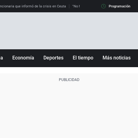
uncionaria que informó de la crisis en Ceuta
"No hay mafias, que no nos engañen": exper
Programación
ña
Economía
Deportes
El tiempo
Más noticias
Fútbol
Sociedad
Baloncesto
Mundo
Tenis
Salud
Motor
Cultura
Ciencia y Tecnología
adrid
Gastronomía
nciana
Medio ambiente