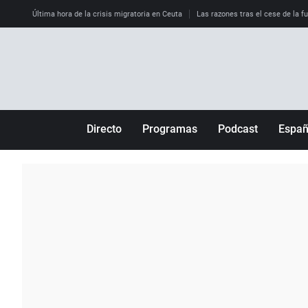
Última hora de la crisis migratoria en Ceuta
Las razones tras el cese de la f
Directo
Programas
Podcast
Espa
Más de uno
Los Perseguidos
Andalucía
Por fin
Malas decisiones
Aragón
Julia en la onda
Expedientes del más allá
Baleares
La brújula
El viaje del Guernica
Cantabria
Radioestadio
Invisibles
Cataluña
Radioestadio noche
Prohibido morirse
Comunidad de M
El colegio invisible
Esto no ha pasado
Comunitat Vale