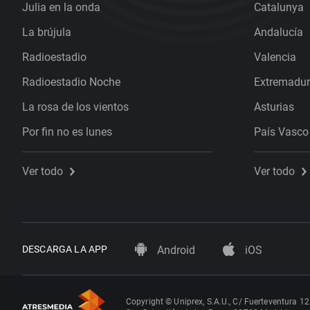
Julia en la onda
Catalunya
La brújula
Andalucía
Radioestadio
Valencia
Radioestadio Noche
Extremadu
La rosa de los vientos
Asturias
Por fin no es lunes
País Vasco
Ver todo
Ver todo
DESCARGA LA APP
Android
iOS
Copyright © Uniprex, S.A.U., C/ Fuerteventura 12