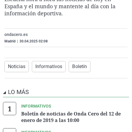
La rosa de los vientos
Caso
Extremadura
Virales
España y el mundo y mantente al día con la
información deportiva.
Gente viajera
Retornados
Galicia
Televisión
Como el perro y el gat
Equipo de investigaci
La Rioja
Elecciones
ondacero.es
Operación Viuda Negr
Navarra
Madrid
|
30.04.2025 02:08
País Vasco
Noticias
Informativos
Boletín
LO MÁS
INFORMATIVOS
Boletín de noticias de Onda Cero del 12 de
enero de 2019 a las 10:00