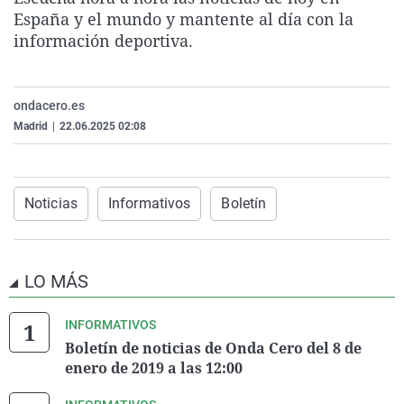
La rosa de los vientos
Caso
Extremadura
Virales
España y el mundo y mantente al día con la
información deportiva.
Gente viajera
Retornados
Galicia
Televisión
Como el perro y el gat
Equipo de investigaci
La Rioja
Elecciones
ondacero.es
Operación Viuda Negr
Navarra
Madrid
|
22.06.2025 02:08
País Vasco
Noticias
Informativos
Boletín
LO MÁS
INFORMATIVOS
Boletín de noticias de Onda Cero del 8 de
enero de 2019 a las 12:00