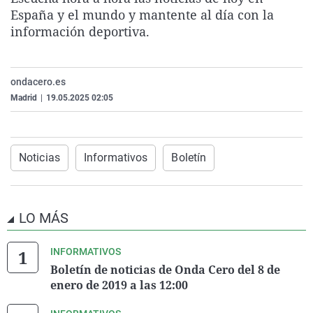
La rosa de los vientos
Caso
Extremadura
Virales
España y el mundo y mantente al día con la
información deportiva.
Gente viajera
Retornados
Galicia
Televisión
Como el perro y el gat
Equipo de investigaci
La Rioja
Elecciones
ondacero.es
Operación Viuda Negr
Navarra
Madrid
|
19.05.2025 02:05
País Vasco
Noticias
Informativos
Boletín
LO MÁS
INFORMATIVOS
Boletín de noticias de Onda Cero del 8 de
enero de 2019 a las 12:00