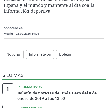
La rosa de los vientos
Caso
Extremadura
Virales
España y el mundo y mantente al día con la
información deportiva.
Gente viajera
Retornados
Galicia
Televisión
Como el perro y el gat
Equipo de investigaci
La Rioja
Elecciones
ondacero.es
Operación Viuda Negr
Navarra
Madrid
|
26.08.2025 16:08
País Vasco
Noticias
Informativos
Boletín
LO MÁS
INFORMATIVOS
Boletín de noticias de Onda Cero del 8 de
enero de 2019 a las 12:00