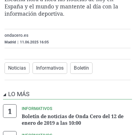
La rosa de los vientos
Caso
Extremadura
Virales
España y el mundo y mantente al día con la
información deportiva.
Gente viajera
Retornados
Galicia
Televisión
Como el perro y el gat
Equipo de investigaci
La Rioja
Elecciones
ondacero.es
Operación Viuda Negr
Navarra
Madrid
|
11.06.2025 16:05
País Vasco
Noticias
Informativos
Boletín
LO MÁS
INFORMATIVOS
Boletín de noticias de Onda Cero del 12 de
enero de 2019 a las 10:00