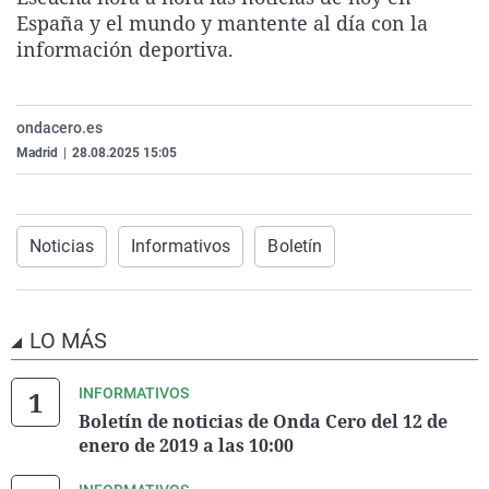
La rosa de los vientos
Caso
Extremadura
Virales
España y el mundo y mantente al día con la
información deportiva.
Gente viajera
Retornados
Galicia
Televisión
Como el perro y el gat
Equipo de investigaci
La Rioja
Elecciones
ondacero.es
Operación Viuda Negr
Navarra
Madrid
|
28.08.2025 15:05
País Vasco
Noticias
Informativos
Boletín
LO MÁS
INFORMATIVOS
Boletín de noticias de Onda Cero del 12 de
enero de 2019 a las 10:00