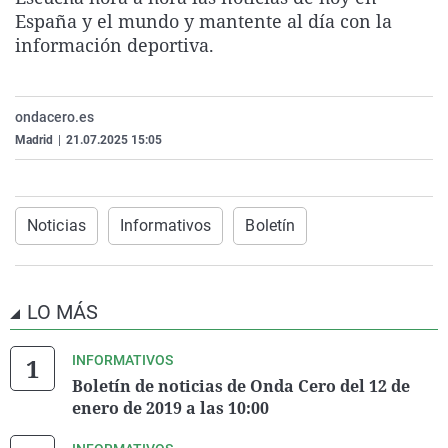
La rosa de los vientos
Caso
Extremadura
Virales
España y el mundo y mantente al día con la
información deportiva.
Gente viajera
Retornados
Galicia
Televisión
Como el perro y el gat
Equipo de investigaci
La Rioja
Elecciones
ondacero.es
Operación Viuda Negr
Navarra
Madrid
|
21.07.2025 15:05
País Vasco
Noticias
Informativos
Boletín
LO MÁS
INFORMATIVOS
Boletín de noticias de Onda Cero del 12 de
enero de 2019 a las 10:00