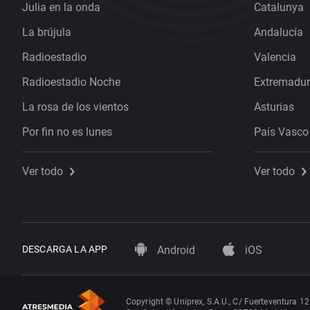
Julia en la onda
Catalunya
La brújula
Andalucía
Radioestadio
Valencia
Radioestadio Noche
Extremadu
La rosa de los vientos
Asturias
Por fin no es lunes
País Vasco
Ver todo
Ver todo
DESCARGA LA APP
Android
iOS
Copyright © Uniprex, S.A.U., C/ Fuerteventura 12