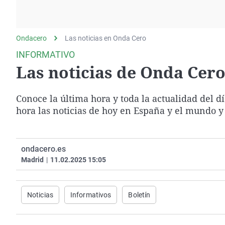
La rosa de los vientos
Caso
Extremadura
Gente viajera
Retornados
Galicia
Ondacero
Las noticias en Onda Cero
Como el perro y el
Equipo de investigación
La Rioja
gato
INFORMATIVO
Operación Viuda
Navarra
Las noticias de Onda Cero 
Negra
País Vasco
Conoce la última hora y toda la actualidad del d
hora las noticias de hoy en España y el mundo y
ondacero.es
Madrid
|
11.02.2025 15:05
Noticias
Informativos
Boletín