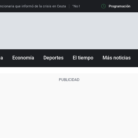
uncionaria que informó de la crisis en Ceuta
"No hay mafias, que no nos engañen": exper
Programación
ña
Economía
Deportes
El tiempo
Más noticias
Fútbol
Sociedad
Baloncesto
Mundo
Tenis
Salud
Motor
Cultura
Ciencia y Tecnología
adrid
Gastronomía
nciana
Medio ambiente