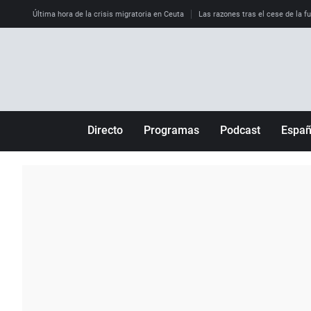
Última hora de la crisis migratoria en Ceuta
Las razones tras el cese de la f
Directo
Programas
Podcast
Espa
Más de uno
Los Perseguidos
Andalucía
Por fin
Malas decisiones
Aragón
Julia en la onda
Expedientes del más allá
Baleares
La brújula
El viaje del Guernica
Cantabria
Radioestadio
Invisibles
Cataluña
Radioestadio noche
Prohibido morirse
Comunidad de M
El colegio invisible
Esto no ha pasado
Comunitat Vale