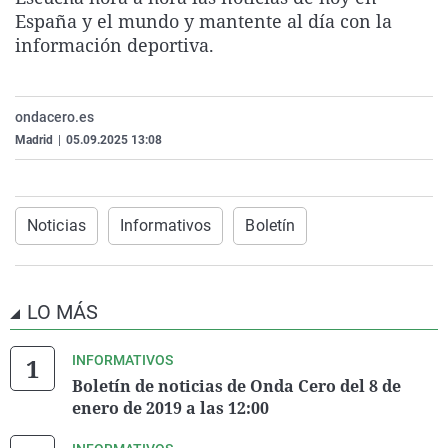
La rosa de los vientos
Caso
Extremadura
Virales
España y el mundo y mantente al día con la
información deportiva.
Gente viajera
Retornados
Galicia
Televisión
Como el perro y el gat
Equipo de investigaci
La Rioja
Elecciones
ondacero.es
Operación Viuda Negr
Navarra
Madrid
|
05.09.2025 13:08
País Vasco
Noticias
Informativos
Boletín
LO MÁS
INFORMATIVOS
Boletín de noticias de Onda Cero del 8 de
enero de 2019 a las 12:00