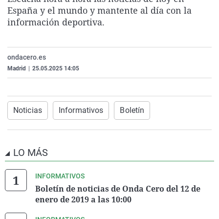
La rosa de los vientos
Caso
Extremadura
Virales
España y el mundo y mantente al día con la
información deportiva.
Gente viajera
Retornados
Galicia
Televisión
Como el perro y el gat
Equipo de investigaci
La Rioja
Elecciones
ondacero.es
Operación Viuda Negr
Navarra
Madrid
|
25.05.2025 14:05
País Vasco
Noticias
Informativos
Boletín
LO MÁS
INFORMATIVOS
Boletín de noticias de Onda Cero del 12 de
enero de 2019 a las 10:00