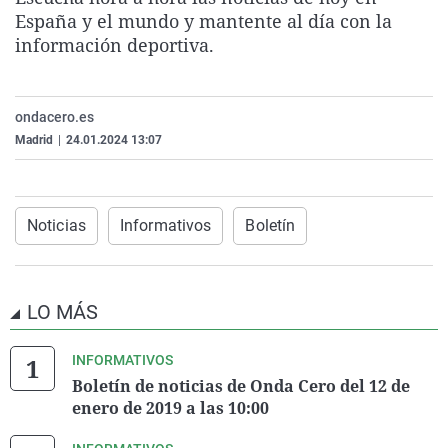
La rosa de los vientos
Caso
Extremadura
Virales
España y el mundo y mantente al día con la
información deportiva.
Gente viajera
Retornados
Galicia
Televisión
Como el perro y el gat
Equipo de investigaci
La Rioja
Elecciones
ondacero.es
Operación Viuda Negr
Navarra
Madrid
|
24.01.2024 13:07
País Vasco
Noticias
Informativos
Boletín
LO MÁS
INFORMATIVOS
Boletín de noticias de Onda Cero del 12 de
enero de 2019 a las 10:00