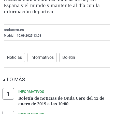
La rosa de los vientos
Caso
Extremadura
Virales
España y el mundo y mantente al día con la
información deportiva.
Gente viajera
Retornados
Galicia
Televisión
Como el perro y el gat
Equipo de investigaci
La Rioja
Elecciones
ondacero.es
Operación Viuda Negr
Navarra
Madrid
|
10.09.2025 13:08
País Vasco
Noticias
Informativos
Boletín
LO MÁS
INFORMATIVOS
Boletín de noticias de Onda Cero del 12 de
enero de 2019 a las 10:00