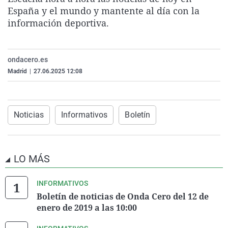
La rosa de los vientos
Caso
Extremadura
Virales
España y el mundo y mantente al día con la
información deportiva.
Gente viajera
Retornados
Galicia
Televisión
Como el perro y el gat
Equipo de investigaci
La Rioja
Elecciones
ondacero.es
Operación Viuda Negr
Navarra
Madrid
|
27.06.2025 12:08
País Vasco
Noticias
Informativos
Boletín
LO MÁS
INFORMATIVOS
Boletín de noticias de Onda Cero del 12 de
enero de 2019 a las 10:00