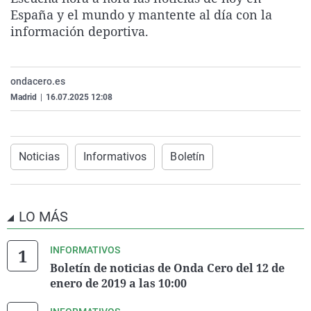
La rosa de los vientos
Caso
Extremadura
Virales
España y el mundo y mantente al día con la
información deportiva.
Gente viajera
Retornados
Galicia
Televisión
Como el perro y el gat
Equipo de investigaci
La Rioja
Elecciones
ondacero.es
Operación Viuda Negr
Navarra
Madrid
|
16.07.2025 12:08
País Vasco
Noticias
Informativos
Boletín
LO MÁS
INFORMATIVOS
Boletín de noticias de Onda Cero del 12 de
enero de 2019 a las 10:00