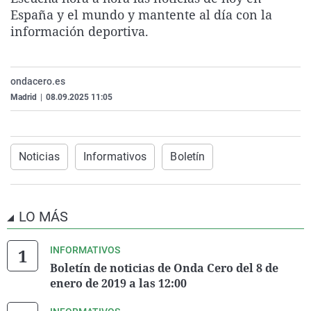
La rosa de los vientos
Caso
Extremadura
Virales
España y el mundo y mantente al día con la
información deportiva.
Gente viajera
Retornados
Galicia
Televisión
Como el perro y el gat
Equipo de investigaci
La Rioja
Elecciones
ondacero.es
Operación Viuda Negr
Navarra
Madrid
|
08.09.2025 11:05
País Vasco
Noticias
Informativos
Boletín
LO MÁS
INFORMATIVOS
Boletín de noticias de Onda Cero del 8 de
enero de 2019 a las 12:00