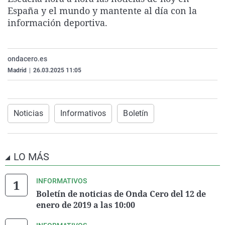
La rosa de los vientos
Caso
Extremadura
Virales
España y el mundo y mantente al día con la
información deportiva.
Gente viajera
Retornados
Galicia
Televisión
Como el perro y el gat
Equipo de investigaci
La Rioja
Elecciones
ondacero.es
Operación Viuda Negr
Navarra
Madrid
|
26.03.2025 11:05
País Vasco
Noticias
Informativos
Boletín
LO MÁS
INFORMATIVOS
Boletín de noticias de Onda Cero del 12 de
enero de 2019 a las 10:00