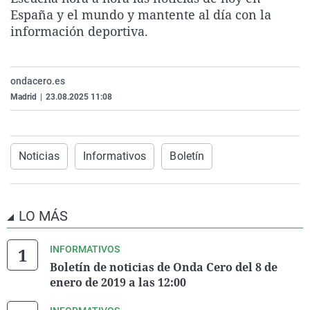
La rosa de los vientos
Caso
Extremadura
Virales
España y el mundo y mantente al día con la
información deportiva.
Gente viajera
Retornados
Galicia
Televisión
Como el perro y el gat
Equipo de investigaci
La Rioja
Elecciones
ondacero.es
Operación Viuda Negr
Navarra
Madrid
|
23.08.2025 11:08
País Vasco
Noticias
Informativos
Boletín
LO MÁS
INFORMATIVOS
Boletín de noticias de Onda Cero del 8 de
enero de 2019 a las 12:00