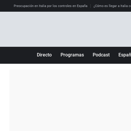
Preocupación en Italia por los controles en España
¿Cómo es llegar a Italia c
Directo
Programas
Podcast
Espa
Más de uno
Los Perseguidos
Andalucía
Por fin
Malas decisiones
Aragón
Julia en la onda
Expedientes del más allá
Baleares
La brújula
El viaje del Guernica
Cantabria
Radioestadio
Invisibles
Cataluña
Radioestadio noche
Prohibido morirse
Comunidad de M
El colegio invisible
Esto no ha pasado
Comunitat Vale