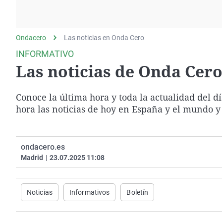
La rosa de los vientos
Caso
Extremadura
Gente viajera
Retornados
Galicia
Ondacero
Las noticias en Onda Cero
Como el perro y el
Equipo de investigación
La Rioja
gato
INFORMATIVO
Operación Viuda
Navarra
Las noticias de Onda Cero 
Negra
País Vasco
Conoce la última hora y toda la actualidad del d
hora las noticias de hoy en España y el mundo y
ondacero.es
Madrid
|
23.07.2025 11:08
Noticias
Informativos
Boletín