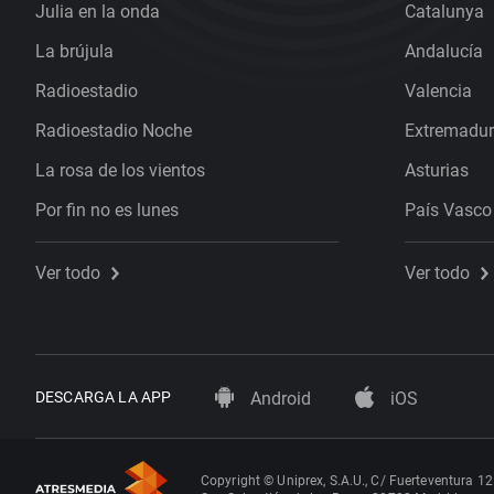
Julia en la onda
Catalunya
La brújula
Andalucía
Radioestadio
Valencia
Radioestadio Noche
Extremadu
La rosa de los vientos
Asturias
Por fin no es lunes
País Vasco
Ver todo
Ver todo
DESCARGA LA APP
Android
iOS
Copyright © Uniprex, S.A.U., C/ Fuerteventura 12