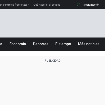
on controles fronterizos?
Qué hacer si el eclipse me pilla conduciendo
Programación
Qué tiempo 
ña
Economía
Deportes
El tiempo
Más noticias
Fútbol
Sociedad
Baloncesto
Mundo
Tenis
Salud
Motor
Cultura
Ciencia y Tecnología
adrid
Gastronomía
nciana
Medio ambiente