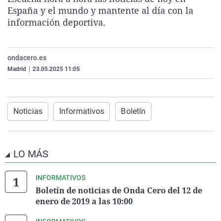
La rosa de los vientos
Caso
Extremadura
Virales
España y el mundo y mantente al día con la
información deportiva.
Gente viajera
Retornados
Galicia
Televisión
Como el perro y el gat
Equipo de investigaci
La Rioja
Elecciones
ondacero.es
Operación Viuda Negr
Navarra
Madrid
|
23.05.2025 11:05
País Vasco
Noticias
Informativos
Boletín
LO MÁS
INFORMATIVOS
Boletín de noticias de Onda Cero del 12 de
enero de 2019 a las 10:00