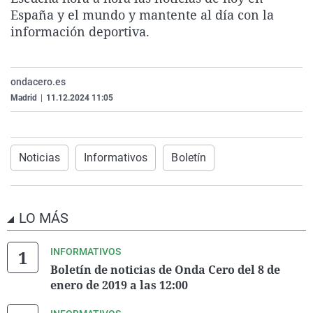
La rosa de los vientos
Caso
Extremadura
Virales
España y el mundo y mantente al día con la
información deportiva.
Gente viajera
Retornados
Galicia
Televisión
Como el perro y el gat
Equipo de investigaci
La Rioja
Elecciones
ondacero.es
Operación Viuda Negr
Navarra
Madrid
|
11.12.2024 11:05
País Vasco
Noticias
Informativos
Boletín
LO MÁS
INFORMATIVOS
Boletín de noticias de Onda Cero del 8 de
enero de 2019 a las 12:00