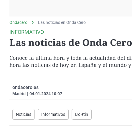
La rosa de los vientos
Caso
Extremadura
Gente viajera
Retornados
Galicia
Ondacero
Las noticias en Onda Cero
Como el perro y el
Equipo de investigación
La Rioja
gato
INFORMATIVO
Operación Viuda
Navarra
Las noticias de Onda Cero 
Negra
País Vasco
Conoce la última hora y toda la actualidad del d
hora las noticias de hoy en España y el mundo y
ondacero.es
Madrid
|
04.01.2024 10:07
Noticias
Informativos
Boletín