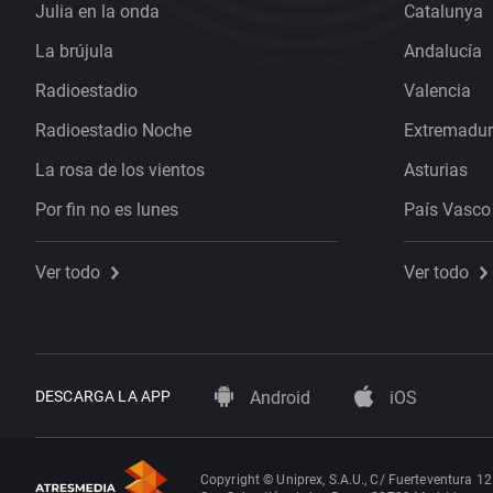
Julia en la onda
Catalunya
La brújula
Andalucía
Radioestadio
Valencia
Radioestadio Noche
Extremadu
La rosa de los vientos
Asturias
Por fin no es lunes
País Vasco
Ver todo
Ver todo
DESCARGA LA APP
Android
iOS
Copyright © Uniprex, S.A.U., C/ Fuerteventura 12