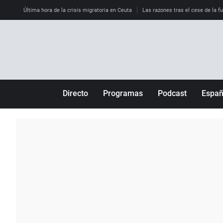
Última hora de la crisis migratoria en Ceuta
Las razones tras el cese de la f
Directo
Programas
Podcast
Espa
Más de uno
Los Perseguidos
Andalucía
Por fin
Malas decisiones
Aragón
Julia en la onda
Expedientes del más allá
Baleares
La brújula
El viaje del Guernica
Cantabria
Radioestadio
Invisibles
Cataluña
Radioestadio noche
Prohibido morirse
Comunidad de M
El colegio invisible
Esto no ha pasado
Comunitat Vale