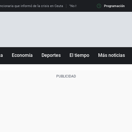
uncionaria que informó de la crisis en Ceuta
"No hay mafias, que no nos engañen": exper
Programación
ña
Economía
Deportes
El tiempo
Más noticias
Fútbol
Sociedad
Baloncesto
Mundo
Tenis
Salud
Motor
Cultura
Ciencia y Tecnología
adrid
Gastronomía
nciana
Medio ambiente