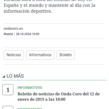
La rosa de los vientos
Caso
Extremadura
Virales
España y el mundo y mantente al día con la
información deportiva.
Gente viajera
Retornados
Galicia
Televisión
Como el perro y el gat
Equipo de investigaci
La Rioja
Elecciones
ondacero.es
Operación Viuda Negr
Navarra
Madrid
|
28.10.2024 10:05
País Vasco
Noticias
Informativos
Boletín
LO MÁS
INFORMATIVOS
Boletín de noticias de Onda Cero del 12 de
enero de 2019 a las 10:00