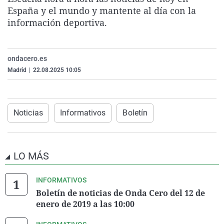
La rosa de los vientos
Caso
Extremadura
Virales
España y el mundo y mantente al día con la
información deportiva.
Gente viajera
Retornados
Galicia
Televisión
Como el perro y el gat
Equipo de investigaci
La Rioja
Elecciones
ondacero.es
Operación Viuda Negr
Navarra
Madrid
|
22.08.2025 10:05
País Vasco
Noticias
Informativos
Boletín
LO MÁS
INFORMATIVOS
Boletín de noticias de Onda Cero del 12 de
enero de 2019 a las 10:00