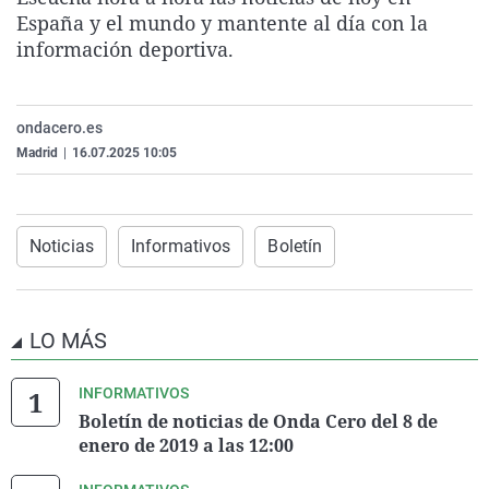
La rosa de los vientos
Caso
Extremadura
Virales
España y el mundo y mantente al día con la
información deportiva.
Gente viajera
Retornados
Galicia
Televisión
Como el perro y el gat
Equipo de investigaci
La Rioja
Elecciones
ondacero.es
Operación Viuda Negr
Navarra
Madrid
|
16.07.2025 10:05
País Vasco
Noticias
Informativos
Boletín
LO MÁS
INFORMATIVOS
Boletín de noticias de Onda Cero del 8 de
enero de 2019 a las 12:00