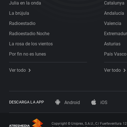
Julia en la onda
Catalunya
La brújula
Andalucía
Radioestadio
Valencia
Radioestadio Noche
Extremadu
La rosa de los vientos
Asturias
Por fin no es lunes
País Vasco
Ver todo
Ver todo
DESCARGA LA APP
Android
iOS
Copyright © Uniprex, S.A.U., C/ Fuerteventura 12