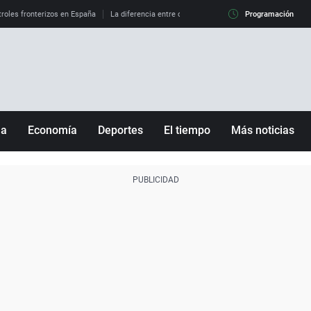
roles fronterizos en España
La diferencia entre observar el eclipse al 99% y al 100%
Programación
ña
Economía
Deportes
El tiempo
Más noticias
Fútbol
Sociedad
Baloncesto
Mundo
Tenis
Salud
Motor
Cultura
Ciencia y Tecnología
adrid
Gastronomía
nciana
Medio ambiente