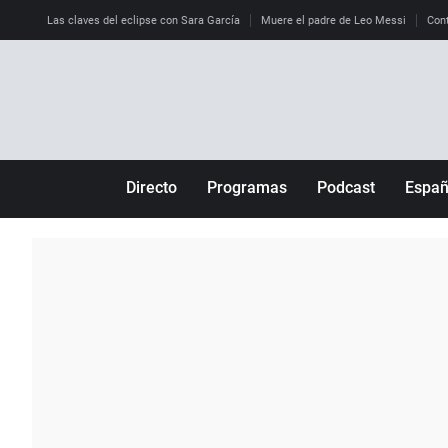
Las claves del eclipse con Sara García
Muere el padre de Leo Messi
Cont
Directo
Programas
Podcast
Espa
Más de uno
Los Perseguidos
Andalucía
Por fin
Malas decisiones
Aragón
Julia en la onda
Expedientes del más allá
Baleares
La brújula
El viaje del Guernica
Cantabria
Radioestadio
Invisibles
Cataluña
Radioestadio noche
Prohibido morirse
Comunidad de M
El colegio invisible
Esto no ha pasado
Comunitat Vale