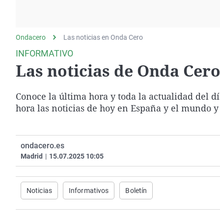
La rosa de los vientos
Caso
Extremadura
Gente viajera
Retornados
Galicia
Ondacero
Las noticias en Onda Cero
Como el perro y el
Equipo de investigación
La Rioja
gato
INFORMATIVO
Operación Viuda
Navarra
Las noticias de Onda Cero 
Negra
País Vasco
Conoce la última hora y toda la actualidad del d
hora las noticias de hoy en España y el mundo y
ondacero.es
Madrid
|
15.07.2025 10:05
Noticias
Informativos
Boletín