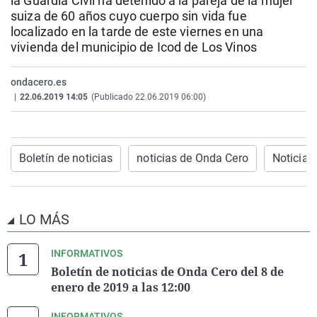
la Guardia Civil ha detenido a la pareja de la mujer
La rosa de los vientos
Caso
Extremadura
Virales
suiza de 60 años cuyo cuerpo sin vida fue
localizado en la tarde de este viernes en una
Gente viajera
Retornados
Galicia
Televisión
vivienda del municipio de Icod de Los Vinos
Como el perro y el gat
Equipo de investigaci
La Rioja
Elecciones
ondacero.es
Operación Viuda Negr
Navarra
|
22.06.2019 14:05
(Publicado 22.06.2019 06:00)
País Vasco
Boletín de noticias
noticias de Onda Cero
Noticias
LO MÁS
INFORMATIVOS
Boletín de noticias de Onda Cero del 8 de
enero de 2019 a las 12:00
INFORMATIVOS