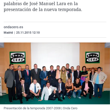
palabras de José Manuel Lara en la
Gente viajera
Kinótico
Comunidad de Madrid
presentación de la nueva temporada.
El colegio invisible
Serenarte
Navarra
Como el perro y el gat
Ficciones sonoras
País Vasco
ondacero.es
La Rioja
Madrid
|
25.11.2015 12:10
Ceuta
Presentación de la temporada 2007-2008 | Onda Cero