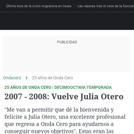
Última hora de la crisis migratoria en Ceuta
Las razones tras el cese de la funcion
Directo
Programas
Podcast
Más de uno
Protagonista: Luis de
Andalucía
Internacional
España
Julia en la onda
Todas para una
Aragón
Cultura
Ondacero
25 años de Onda Cero
Economía
La brújula
Atando cabos
Baleares
Ciencia y Tecnología
25 AÑOS DE ONDA CERO | DECIMOOCTAVA TEMPORADA
Salud
2007 - 2008: Vuelve Julia Otero
Radioestadio
Gowex. El fraude del w
Cantabria
Gastronomía
Deportes
Radioestadio Noche
La historia de Podem
Cataluña
Medio ambiente
"Me van a permitir que dé la bienvenida y
Sociedad
felicite a Julia Otero, una excelente profesional
La rosa de los vientos
La gran decepción
Comunitat Valenciana
Virales
Más noticias
que regresa a Onda Cero para ayudarnos a
Por fin no es lunes
La cultureta
Extremadura
Televisión
El tiempo
conseguir nuevos objetivos". Estas eran las