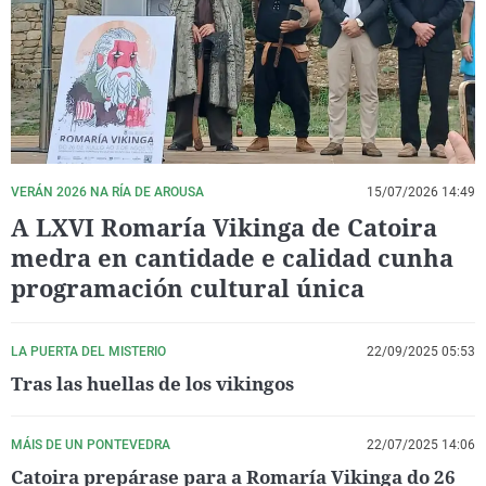
La rosa de los vientos
Caso
Extremadura
Virales
Gente viajera
Retornados
Galicia
Televisión
Como el perro y el gat
Equipo de investigaci
La Rioja
Elecciones
Operación Viuda Negr
Navarra
País Vasco
VERÁN 2026 NA RÍA DE AROUSA
15/07/2026 14:49
A LXVI Romaría Vikinga de Catoira
medra en cantidade e calidad cunha
programación cultural única
LA PUERTA DEL MISTERIO
22/09/2025 05:53
Tras las huellas de los vikingos
MÁIS DE UN PONTEVEDRA
22/07/2025 14:06
Catoira prepárase para a Romaría Vikinga do 26