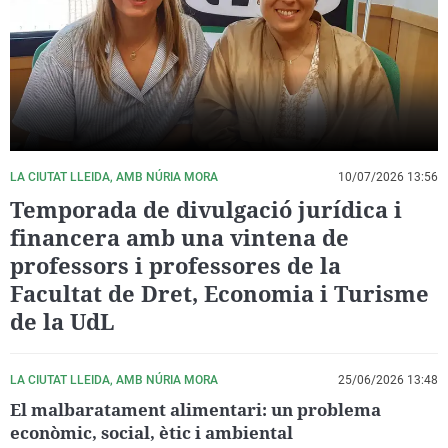
La rosa de los vientos
Caso
Extremadura
Virales
Gente viajera
Retornados
Galicia
Televisión
Como el perro y el gat
Equipo de investigaci
La Rioja
Elecciones
Operación Viuda Negr
Navarra
País Vasco
LA CIUTAT LLEIDA, AMB NÚRIA MORA
10/07/2026 13:56
Temporada de divulgació jurídica i
financera amb una vintena de
professors i professores de la
Facultat de Dret, Economia i Turisme
de la UdL
LA CIUTAT LLEIDA, AMB NÚRIA MORA
25/06/2026 13:48
El malbaratament alimentari: un problema
econòmic, social, ètic i ambiental