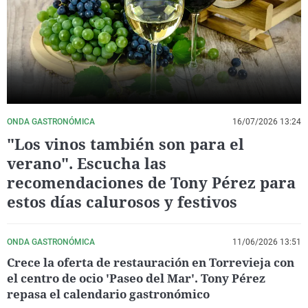
La rosa de los vientos
Caso
Extremadura
Virales
Gente viajera
Retornados
Galicia
Televisión
Como el perro y el gat
Equipo de investigaci
La Rioja
Elecciones
Operación Viuda Negr
Navarra
País Vasco
ONDA GASTRONÓMICA
16/07/2026 13:24
"Los vinos también son para el
verano". Escucha las
recomendaciones de Tony Pérez para
estos días calurosos y festivos
ONDA GASTRONÓMICA
11/06/2026 13:51
Crece la oferta de restauración en Torrevieja con
el centro de ocio 'Paseo del Mar'. Tony Pérez
repasa el calendario gastronómico