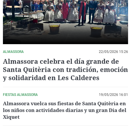
La rosa de los vientos
Caso
Extremadura
Virales
Gente viajera
Retornados
Galicia
Televisión
Como el perro y el gat
Equipo de investigaci
La Rioja
Elecciones
Operación Viuda Negr
Navarra
País Vasco
ALMASSORA
22/05/2026 15:26
Almassora celebra el día grande de
Santa Quitèria con tradición, emoción
y solidaridad en Les Calderes
FIESTAS ALMASSORA
19/05/2026 16:01
Almassora vuelca sus fiestas de Santa Quitèria en
los niños con actividades diarias y un gran Dia del
Xiquet