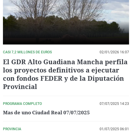
La rosa de los vientos
Caso
Extremadura
Virales
Gente viajera
Retornados
Galicia
Televisión
Como el perro y el gat
Equipo de investigaci
La Rioja
Elecciones
Operación Viuda Negr
Navarra
País Vasco
CASI 7,2 MILLONES DE EUROS
02/01/2026 16:07
El GDR Alto Guadiana Mancha perfila
los proyectos definitivos a ejecutar
con fondos FEDER y de la Diputación
Provincial
PROGRAMA COMPLETO
07/07/2025 14:23
Mas de uno Ciudad Real 07/07/2025
PROVINCIA
01/07/2025 06:01