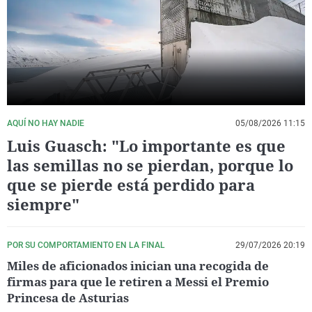
La rosa de los vientos
Caso
Extremadura
Virales
Gente viajera
Retornados
Galicia
Televisión
Como el perro y el gat
Equipo de investigaci
La Rioja
Elecciones
Operación Viuda Negr
Navarra
País Vasco
AQUÍ NO HAY NADIE
05/08/2026 11:15
Luis Guasch: "Lo importante es que
las semillas no se pierdan, porque lo
que se pierde está perdido para
siempre"
POR SU COMPORTAMIENTO EN LA FINAL
29/07/2026 20:19
Miles de aficionados inician una recogida de
firmas para que le retiren a Messi el Premio
Princesa de Asturias