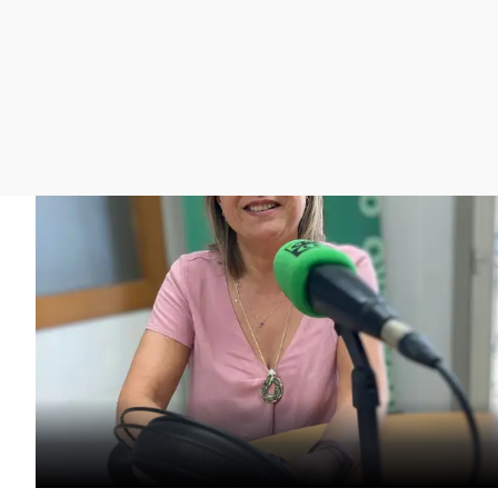
La rosa de los vientos
Caso
Extremadura
Gente viajera
Retornados
Galicia
Como el perro y el
Equipo de investigación
La Rioja
gato
Operación Viuda
Navarra
Negra
País Vasco