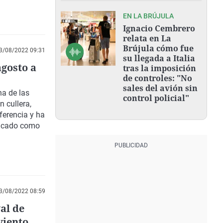
EN LA BRÚJULA
Ignacio Cembrero
relata en La
Brújula cómo fue
3/08/2022 09:31
su llegada a Italia
agosto a
tras la imposición
de controles: "No
sales del avión sin
na de las
control policial"
 cullera,
erencia y ha
ficado como
3/08/2022 08:59
al de
viento