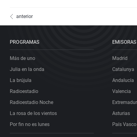
anterior
PROGRAMAS
EMISORAS
Más de uno
Madrid
Julia en la onda
Catalunya
La brújula
Andalucía
Radioestadio
Valencia
Radioestadio Noche
Extremadu
La rosa de los vientos
Asturias
Por fin no es lunes
País Vasco