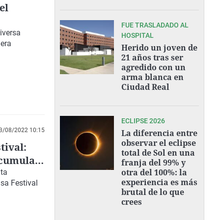
el
FUE TRASLADADO AL
iversa
HOSPITAL
lera
Herido un joven de
21 años tras ser
agredido con un
arma blanca en
Ciudad Real
ECLIPSE 2026
3/08/2022 10:15
La diferencia entre
observar el eclipse
tival:
total de Sol en una
acumular
franja del 99% y
otra del 100%: la
nta
experiencia es más
sa Festival
brutal de lo que
crees