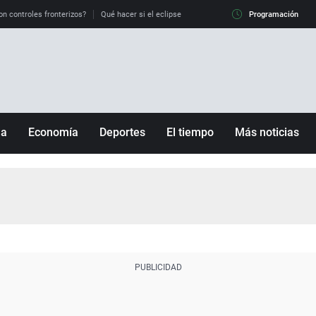
on controles fronterizos?
Qué hacer si el eclipse me pilla conduciendo
Programación
Qué tiempo 
ña
Economía
Deportes
El tiempo
Más noticias
Fútbol
Sociedad
Baloncesto
Mundo
Tenis
Salud
Motor
Cultura
Ciencia y Tecnología
adrid
Gastronomía
nciana
Medio ambiente