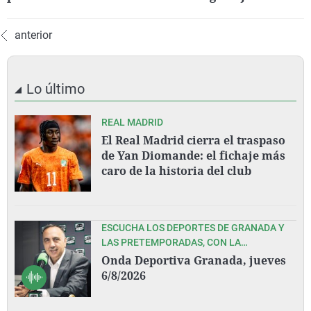
anterior
Lo último
REAL MADRID
El Real Madrid cierra el traspaso
de Yan Diomande: el fichaje más
caro de la historia del club
ESCUCHA LOS DEPORTES DE GRANADA Y
LAS PRETEMPORADAS, CON LA
ELABORACIÓN DE LA PLANTILLA, DEL
Onda Deportiva Granada, jueves
GRANADA CF Y COVIRÁN GRANADA, CON
6/8/2026
PEDRO LARA Y TODO SU EQUIPO