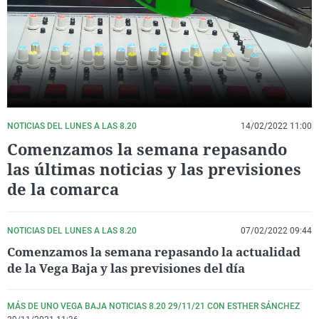
La rosa de los vientos
Caso
Extremadura
Virales
Gente viajera
Retornados
Galicia
Televisión
Como el perro y el gat
Equipo de investigaci
La Rioja
Elecciones
Operación Viuda Negr
Navarra
País Vasco
NOTICIAS DEL LUNES A LAS 8.20
14/02/2022 11:00
Comenzamos la semana repasando
las últimas noticias y las previsiones
de la comarca
NOTICIAS DEL LUNES A LAS 8.20
07/02/2022 09:44
Comenzamos la semana repasando la actualidad
de la Vega Baja y las previsiones del día
MÁS DE UNO VEGA BAJA NOTICIAS 8.20 29/11/21 CON ESTHER SÁNCHEZ