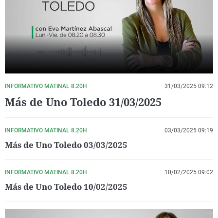
La rosa de los vientos
Caso
Extremadura
Virales
Gente viajera
Retornados
Galicia
Televisión
Como el perro y el gat
Equipo de investigaci
La Rioja
Elecciones
Operación Viuda Negr
Navarra
País Vasco
INFORMATIVO MATINAL 8.20H
31/03/2025 09:12
Más de Uno Toledo 31/03/2025
INFORMATIVO MATINAL 8.20H
03/03/2025 09:19
Más de Uno Toledo 03/03/2025
INFORMATIVO MATINAL 8.20H
10/02/2025 09:02
Más de Uno Toledo 10/02/2025