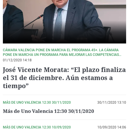
La rosa de los vientos
Caso
Extremadura
Virales
Gente viajera
Retornados
Galicia
Televisión
Como el perro y el gat
Equipo de investigaci
La Rioja
Elecciones
Operación Viuda Negr
Navarra
País Vasco
CÁMARA VALENCIA PONE EN MARCHA EL PROGRAMA 45+. LA CÁMARA
PONE EN MARCHA UN PROGRAMA PARA MEJORAR LAS COMPETENCIAS
DIGITALES DE LOS MAYORES DE 45 AÑOS.
01/12/2020 14:18
José Vicente Morata: “El plazo finaliza
el 31 de diciembre. Aún estamos a
tiempo”
MÁS DE UNO VALENCIA 12:30 30/11/2020
30/11/2020 13:10
Más de Uno Valencia 12:30 30/11/2020
MÁS DE UNO VALENCIA 12:30 10/09/2020
10/09/2020 14:06