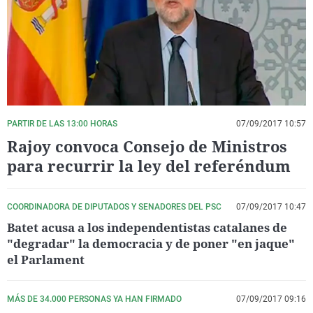
La rosa de los vientos
Caso
Extremadura
Virales
Gente viajera
Retornados
Galicia
Televisión
Como el perro y el gat
Equipo de investigaci
La Rioja
Elecciones
Operación Viuda Negr
Navarra
País Vasco
PARTIR DE LAS 13:00 HORAS
07/09/2017 10:57
Rajoy convoca Consejo de Ministros
para recurrir la ley del referéndum
COORDINADORA DE DIPUTADOS Y SENADORES DEL PSC
07/09/2017 10:47
Batet acusa a los independentistas catalanes de
"degradar" la democracia y de poner "en jaque"
el Parlament
MÁS DE 34.000 PERSONAS YA HAN FIRMADO
07/09/2017 09:16