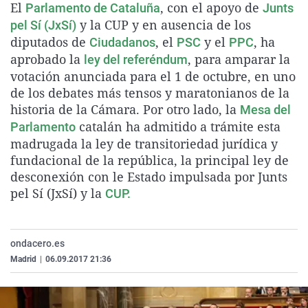
El
, con el apoyo de
Parlamento de Cataluña
Junts
La rosa de los vientos
Caso
Extremadura
Virales
y la CUP y en ausencia de los
pel Sí (JxSí)
Gente viajera
Retornados
Galicia
Televisión
diputados de
, el
y el
, ha
Ciudadanos
PSC
PPC
aprobado la
, para amparar la
ley del referéndum
Como el perro y el gat
Equipo de investigaci
La Rioja
Elecciones
votación anunciada para el 1 de octubre, en uno
Operación Viuda Negr
Navarra
de los debates más tensos y maratonianos de la
historia de la Cámara. Por otro lado, la
País Vasco
Mesa del
catalán ha admitido a trámite esta
Parlamento
madrugada la ley de transitoriedad jurídica y
fundacional de la república, la principal ley de
desconexión con le Estado impulsada por Junts
pel Sí (JxSí) y la
CUP.
ondacero.es
Madrid
|
06.09.2017 21:36