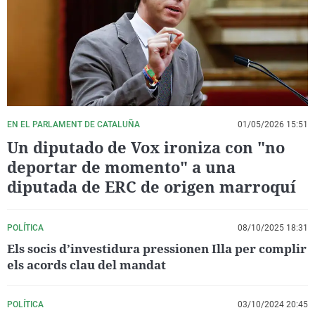
La rosa de los vientos
Caso
Extremadura
Virales
Gente viajera
Retornados
Galicia
Televisión
Como el perro y el gat
Equipo de investigaci
La Rioja
Elecciones
Operación Viuda Negr
Navarra
País Vasco
EN EL PARLAMENT DE CATALUÑA
01/05/2026 15:51
Un diputado de Vox ironiza con "no
deportar de momento" a una
diputada de ERC de origen marroquí
POLÍTICA
08/10/2025 18:31
Els socis d’investidura pressionen Illa per complir
els acords clau del mandat
POLÍTICA
03/10/2024 20:45