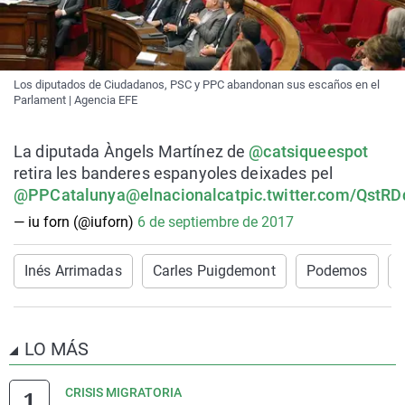
Los diputados de Ciudadanos, PSC y PPC abandonan sus escaños en el
Parlament | Agencia EFE
La diputada Àngels Martínez de
@catsiqueespot
retira les banderes espanyoles deixades pel
@PPCatalunya
@elnacionalcat
pic.twitter.com/QstRD
— iu forn (@iuforn)
6 de septiembre de 2017
Inés Arrimadas
Carles Puigdemont
Podemos
LO MÁS
CRISIS MIGRATORIA