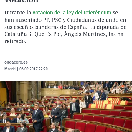
La rosa de los vien
Caso
Extremadura
Virales
Durante la
se
votación de la ley del referéndum
Gente viajera
Retornados
Galicia
Televisión
han ausentado PP, PSC y Ciudadanos dejando en
Como el perro y el 
Equipo de investiga
La Rioja
Elecciones
sus escaños banderas de España. La diputada de
Cataluña Si Que Es Pot, Àngels Martínez, las ha
Operación Viuda N
Navarra
retirado.
País Vasco
ondacero.es
Madrid
|
06.09.2017 22:20